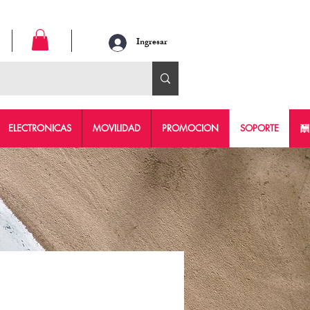
Ingresar
ELECTRONICAS
MOVILIDAD
PROMOCION
SOPORTE
酬