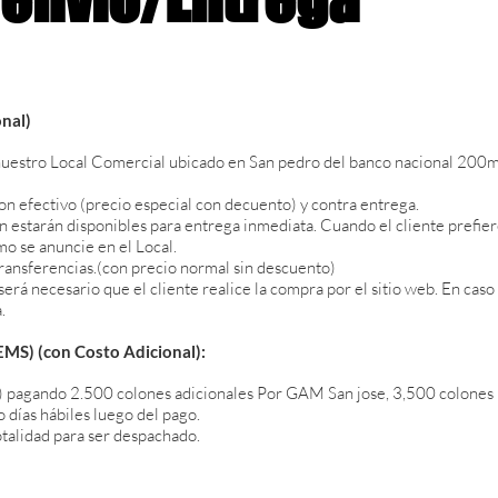
onal)
nuestro Local Comercial ubicado en San pedro del banco nacional 200mt
on efectivo (precio especial con decuento) y contra entrega.
n estarán disponibles para entrega inmediata. Cuando el cliente prefier
o se anuncie en el Local.
transferencias.(con precio normal sin descuento)
rá necesario que el cliente realice la compra por el sitio web. En caso
.
S) (con Costo Adicional):
 pagando 2.500 colones adicionales Por GAM San jose, 3,500 colones P
o días hábiles luego del pago.
otalidad para ser despachado.