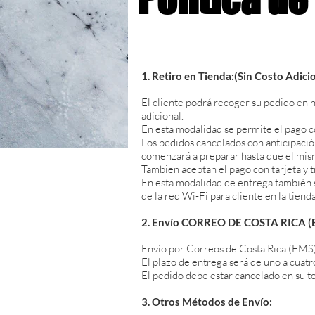
1. Retiro en Tienda:(Sin Costo Adici
El cliente podrá recoger su pedido en 
adicional.
En esta modalidad se permite el pago c
Los pedidos cancelados con anticipació
comenzará a preparar hasta que el mism
Tambien aceptan el pago con tarjeta y 
En esta modalidad de entrega también se
de la red Wi-Fi para cliente en la tienda
2. Envío CORREO DE COSTA RICA (EM
Envío por Correos de Costa Rica (EMS)
El plazo de entrega será de uno a cuatr
El pedido debe estar cancelado en su t
3. Otros Métodos de Envío: