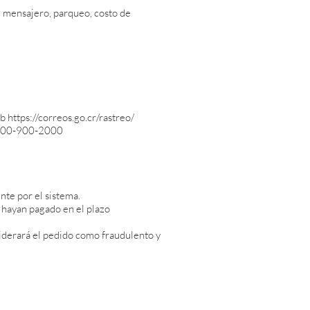
: mensajero, parqueo, costo de
 https://correos.go.cr/rastreo/
o 800-900-2000
te por el sistema.
 hayan pagado en el plazo
siderará el pedido como fraudulento y