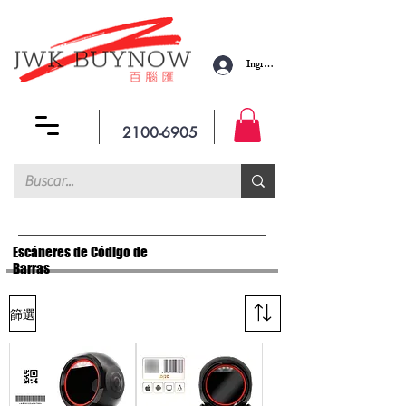
Ingresar
2100-6905
Escáneres de Código de
Barras
篩選