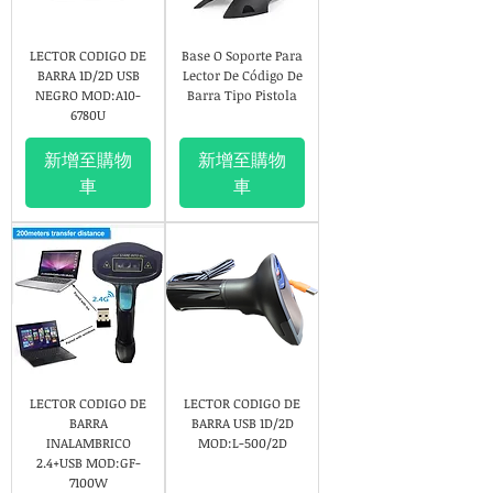
LECTOR CODIGO DE
Base O Soporte Para
BARRA 1D/2D USB
Lector De Código De
NEGRO MOD:A10-
Barra Tipo Pistola
6780U
新增至購物
新增至購物
車
車
LECTOR CODIGO DE
LECTOR CODIGO DE
BARRA
BARRA USB 1D/2D
INALAMBRICO
MOD:L-500/2D
2.4+USB MOD:GF-
7100W