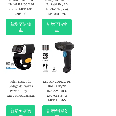
INALAMBRICO 2.4G
Portatil 1D y 2D
NEGRO MOD:MC-
Bluetooth y 2.4g
3303L-G
NETUM C750
新增至購物
新增至購物
車
車
Mini Lector de
LECTOR CODIGO DE
Codigo de Barras
BARRA 1D/2D
Portatil 1D y 2D
INALAMBRICO
NETUM MODEL:R2L
2.4G+USB EYAB
MOD:H108W
新增至購物
新增至購物