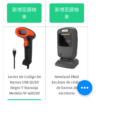
新增至購物
新增至購物
車
車
Lector De Codigo De
Newland FR40
Barras USB 1D/2D
Escáner de código
Negro Y Naranja
de barras de
Modelo:W-620/2D
escritorio
新增至購物
車
無庫存
How can we help?