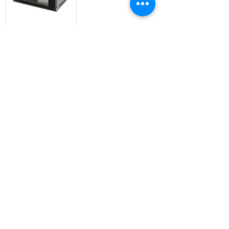
Gabinete / Rack De
Red Montaje En
Pared 12u NEGRO
A5012
530*400*600MM
Add to Cart
How can we help?
Información De Contacto
SUCURSAL SAN PEDRO
Calle 63,Del Banco Nacional 200Mts Este
Y 10Mts Sur De San Pedro, Montes De
Oca
San Jose,Costa Rica