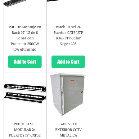
PDU De Montaje en
Patch Panel 24
Rack 19" 1U de 8
Puertos CAT6 UTP
Toma con
RJ45 FTP Color
Protector 2500W
Negro 298.
10A Aluminio
Add to Cart
Add to Cart
PATCH PANEL
GABINETE
MODULAR 24
EXTERIOR CCTV
PUERTOS 19” CAT5E
METALICA