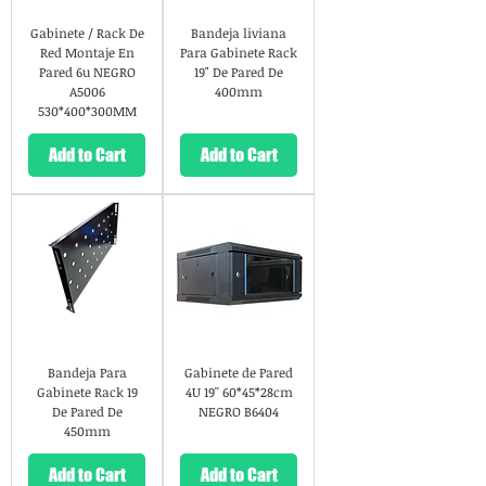
Gabinete / Rack De
Bandeja liviana
Red Montaje En
Para Gabinete Rack
Pared 6u NEGRO
19" De Pared De
A5006
400mm
530*400*300MM
Add to Cart
Add to Cart
Bandeja Para
Gabinete de Pared
Gabinete Rack 19
4U 19'' 60*45*28cm
De Pared De
NEGRO B6404
450mm
Add to Cart
Add to Cart