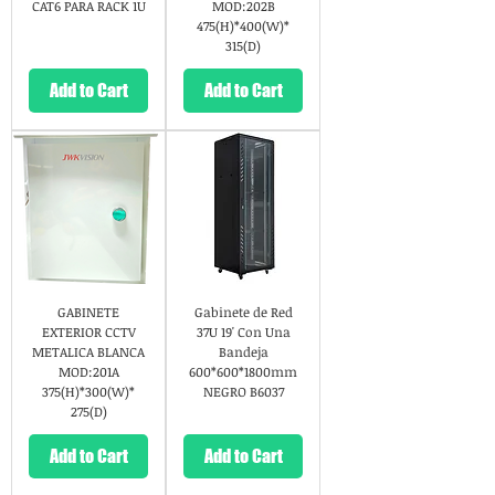
CAT6 PARA RACK 1U
MOD:202B
475(H)*400(W)*
315(D)
Add to Cart
Add to Cart
GABINETE
Gabinete de Red
EXTERIOR CCTV
37U 19' Con Una
METALICA BLANCA
Bandeja
MOD:201A
600*600*1800mm
375(H)*300(W)*
NEGRO B6037
275(D)
Add to Cart
Add to Cart