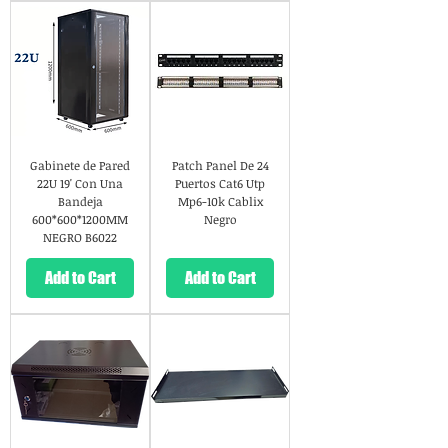
Gabinete de Pared
Patch Panel De 24
22U 19' Con Una
Puertos Cat6 Utp
Bandeja
Mp6-10k Cablix
600*600*1200MM
Negro
NEGRO B6022
Add to Cart
Add to Cart