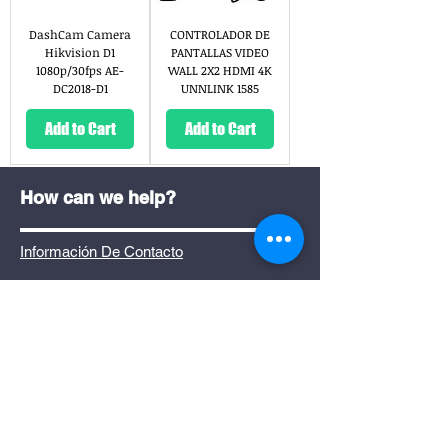
DashCam Camera
CONTROLADOR DE
Hikvision D1
PANTALLAS VIDEO
1080p/30fps AE-
WALL 2X2 HDMI 4K
DC2018-D1
UNNLINK 1585
Add to Cart
Add to Cart
How can we help?
Información De Contacto
SUCURSAL SAN PEDRO
Calle 63,Del Banco Nacional 200Mts Este
Y 10Mts Sur De San Pedro, Montes De
Oca
San Jose,Costa Rica
2100-6905