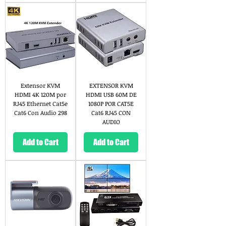
Extensor KVM
EXTENSOR KVM
HDMI 4K 120M por
HDMI USB 60M DE
RJ45 Ethernet Cat5e
1080P POR CAT5E
Cat6 Con Audio 298
Cat6 RJ45 CON
AUDIO
Add to Cart
Add to Cart