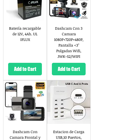
Batería recargable
Dashcam Con 3
de 12V, 4Ah. UL
Camara
IFLUX
1080P+720P+480P,
Pantalla <3"
Pulgadas Wifi,
JWK-S2/WIFI
Add to Cart
Add to Cart
Dashcam Con
Estacion de Carga
Camara Frontal y
USB,10 Puertos,