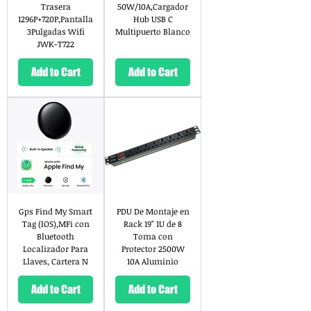
Trasera
50W/10A,Cargador
1296P+720P,Pantalla
Hub USB C
3Pulgadas Wifi
Multipuerto Blanco
JWK-T722
Add to Cart
Add to Cart
Gps Find My Smart
PDU De Montaje en
Tag (IOS),MFi con
Rack 19" 1U de 8
Bluetooth
Toma con
Localizador Para
Protector 2500W
Llaves, Cartera N
10A Aluminio
Add to Cart
Add to Cart