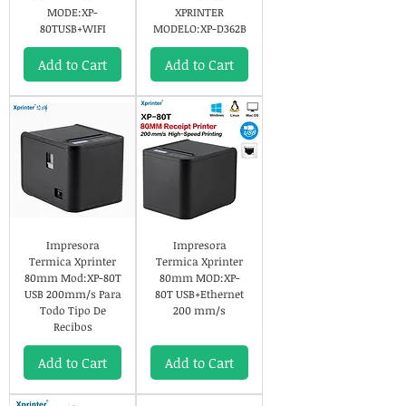
MODE:XP-
XPRINTER
80TUSB+WIFI
MODELO:XP-D362B
Add to Cart
Add to Cart
Impresora
Impresora
Termica Xprinter
Termica Xprinter
80mm Mod:XP-80T
80mm MOD:XP-
USB 200mm/s Para
80T USB+Ethernet
Todo Tipo De
200 mm/s
Recibos
Add to Cart
Add to Cart