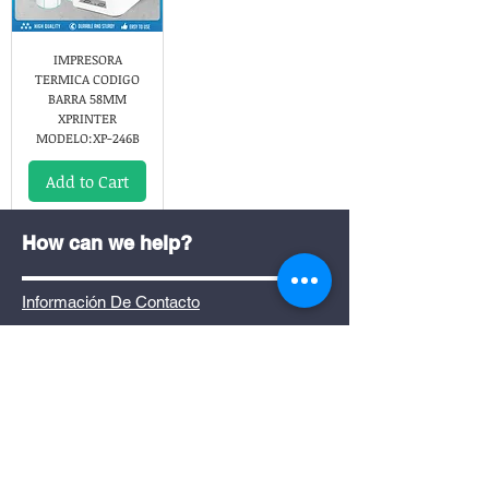
IMPRESORA
TERMICA CODIGO
BARRA 58MM
XPRINTER
MODELO:XP-246B
Add to Cart
How can we help?
Información De Contacto
SUCURSAL SAN PEDRO
Calle 63,Del Banco Nacional 200Mts Este
Y 10Mts Sur De San Pedro, Montes De
Oca
San Jose,Costa Rica
2100-6905